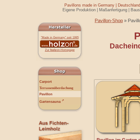
Pavillons made in Germany | Deutschlands
Eigene Produktion | Maßanfertigung | Baus
Pavillon-Shop
» Pavill
P
"Made in Germany" seit 1995
Dachein
Zur
holz
on-Homepage
Carport
Terrassenüberdachung
Pavillon
↗
Gartensauna