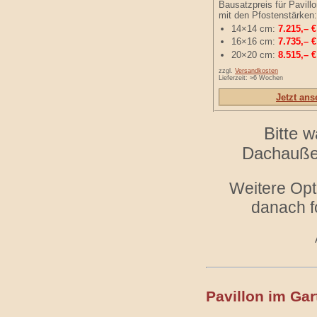
Bausatzpreis für Pavill
mit den Pfostenstärken:
14×14 cm:
7.215,– €
16×16 cm:
7.735,– €
20×20 cm:
8.515,– €
zzgl.
Versandkosten
Lieferzeit: ≈6 Wochen
Jetzt an
Bitte 
Dachaußen
Weitere Opt
danach f
Pavillon im Gar