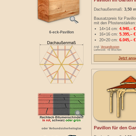
Pavillon im Garten a
Dachaußenmaß:
3,50 
Bausatzpreis für Pavill
mit den Pfostenstärken:
14×14 cm:
4.940,– €
6-eck-Pavillon
16×16 cm:
5.395,– €
20×20 cm:
6.045,– €
zzgl.
Versandkosten
Lieferzeit: ≈6 Wochen
Jetzt an
Pavillon für den Ga
oder Verbundsicherheitsglas