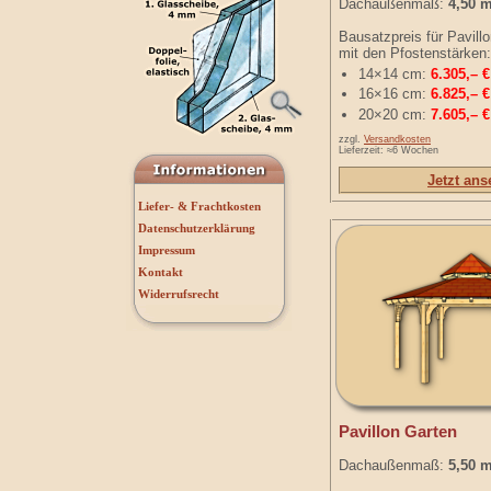
Dachaußenmaß:
4,50 
Bausatzpreis für Pavill
mit den Pfostenstärken:
14×14 cm:
6.305,– €
16×16 cm:
6.825,– €
20×20 cm:
7.605,– €
zzgl.
Versandkosten
Lieferzeit: ≈6 Wochen
Jetzt an
Liefer- & Frachtkosten
Datenschutzerklärung
Impressum
Kontakt
Widerrufsrecht
Pavillon Garten
Dachaußenmaß:
5,50 